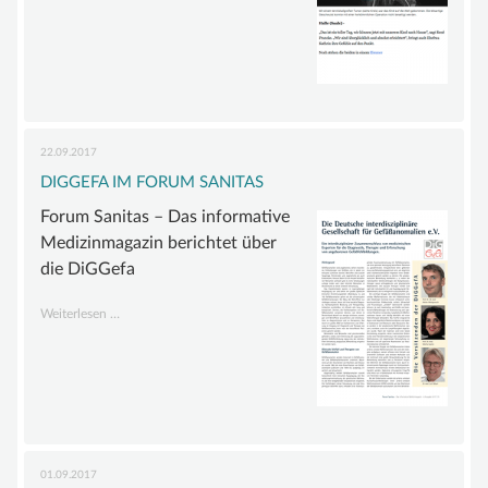
ist
UNTERSTÜTZEN
gerettet
MITGLIED WERDEN
FÖRDERMITGLIED WERDEN
SPENDENKONTO
22.09.2017
DIGGEFA IM FORUM SANITAS
KONTAKT
Forum Sanitas – Das informative
Medizinmagazin berichtet über
die DiGGefa
DiGGefa
Weiterlesen …
im
Forum
Sanitas
01.09.2017