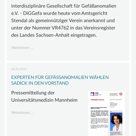
interdisziplinäre Gesellschaft für Gefäßanomalien
e.V. - DiGGefa wurde heute vom Amtsgericht
Stendal als gemeinnütziger Verein anerkannt und
unter der Nummer VR4762 in das Vereinsregister
des Landes Sachsen-Anhalt eingetragen.
Gemeinnützigkeit
Weiterlesen …
anerkannt
06.02.2017
EXPERTEN FÜR GEFÄSSANOMALIEN WÄHLEN S
ADICK IN DEN VORSTAND
Pressemitteilung der
Universitätsmedizin Mannheim
Experten
Weiterlesen …
für
Gefäßanomalien
wählen