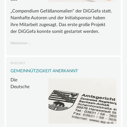
„Compendium Gefäßanomalien“ der DiGGefa statt.
Namhafte Autoren und der Initialsponsor haben
ihre Mitarbeit zugesagt. Das erste große Projekt
der DiGGefa konnte somit gestartet werden.
Kick-
Weiterlesen …
off
für
das
09.02.2017
„Compendium
GEMEINNÜTZIGKEIT ANERKANNT
Gefäßanomalien“
Die
Deutsche