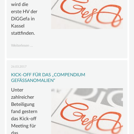
wird die
erste HV der
DiGGefa in
Kassel
stattfinden.
Hauptversammlung
Weiterlesen …
2018
26.03.2017
KICK-OFF FÜR DAS „COMPENDIUM
GEFÄSSANOMALIEN“
Unter
zahlreicher
Beteiligung
fand gestern
das Kick-off
Meeting für
das