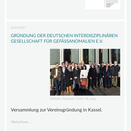
Sadick
in
den
Vorstand
21.01.2017
GRÜNDUNG DER DEUTSCHEN INTERDISZIPLINÄREN
GESELLSCHAFT FÜR GEFÄSSANOMALIEN E.V.
DiGGefa Teamfoto | Foto: W. Lang
Versammlung zur Vereinsgründung in Kassel.
Gründung
Weiterlesen …
der