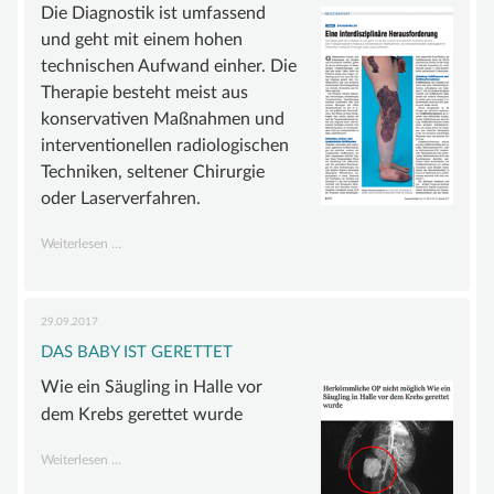
BEIRAT
Die Diagnostik ist umfassend
und geht mit einem hohen
FÖRDERMITGLIEDER
technischen Aufwand einher. Die
SATZUNG
Therapie besteht meist aus
konservativen Maßnahmen und
WISSEN
interventionellen radiologischen
GEFÄSSANOMALIE
Techniken, seltener Chirurgie
oder Laserverfahren.
MALFORMATION
Eine
Weiterlesen …
GROSSWUCHSSYNDROM
interdisziplinäre
GEFÄSSTUMOR | HÄMANGIOM
Herausforderung
29.09.2017
INFOS & LINKS
DAS BABY IST GERETTET
COMPENDIUM
Wie ein Säugling in Halle vor
COMPGEFA.DE
dem Krebs gerettet wurde
AUTOREN
Das
Weiterlesen …
Baby
NEWS