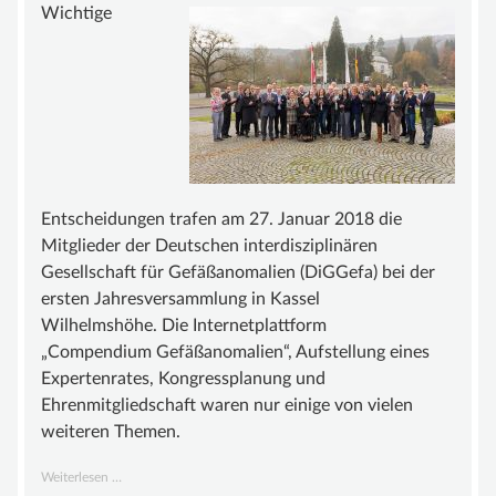
BEIRAT
Wichtige
FÖRDERMITGLIEDER
SATZUNG
WISSEN
GEFÄSSANOMALIE
MALFORMATION
Entscheidungen trafen am 27. Januar 2018 die
Mitglieder der Deutschen interdisziplinären
GROSSWUCHSSYNDROM
Gesellschaft für Gefäßanomalien (DiGGefa) bei der
GEFÄSSTUMOR | HÄMANGIOM
ersten Jahresversammlung in Kassel
Wilhelmshöhe. Die Internetplattform
INFOS & LINKS
„Compendium Gefäßanomalien“, Aufstellung eines
COMPENDIUM
Expertenrates, Kongressplanung und
Ehrenmitgliedschaft waren nur einige von vielen
COMPGEFA.DE
weiteren Themen.
AUTOREN
Jahresversammlung
Weiterlesen …
NEWS