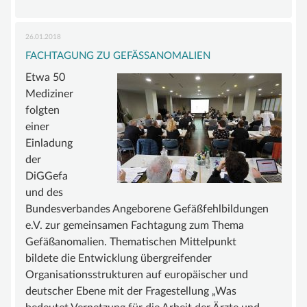
der
UNTERSTÜTZEN
DiGGefa
26.01.2018
MITGLIED WERDEN
FACHTAGUNG ZU GEFÄSSANOMALIEN
FÖRDERMITGLIED WERDEN
Etwa 50
Mediziner
SPENDENKONTO
folgten
KONTAKT
einer
Einladung
der
DiGGefa
und des
Bundesverbandes Angeborene Gefäßfehlbildungen
e.V. zur gemeinsamen Fachtagung zum Thema
Gefäßanomalien. Thematischen Mittelpunkt
bildete die Entwicklung übergreifender
Organisationsstrukturen auf europäischer und
deutscher Ebene mit der Fragestellung „Was