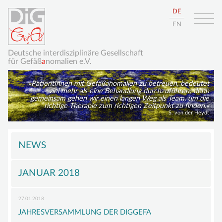
DE
EN
Deutsche interdisziplinäre Gesellschaft
für Gefäß
a
nomalien e.V.
PatientInnen mit Gefäßanomalien zu betreuen, bedeutet
viel mehr als eine Behandlung durchzuführen; denn
gemeinsam gehen wir einen langen Weg als Team, um die
richtige Therapie zum richtigen Zeitpunkt zu finden.
S. von der Heydt
Navigation
HOME
überspringen
NEWS
ÜBER UNS
JANUAR 2018
DIE DIGGEFA
ZIELE
27.01.2018
VORSTAND
JAHRESVERSAMMLUNG DER DIGGEFA