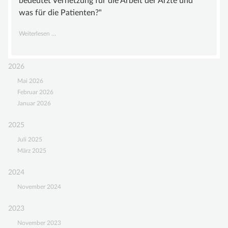
bedeutet Vernetzung für die Arbeit der Ärzte und
was für die Patienten?"
Fachtagung
Weiterlesen …
zu
Gefäßanomalien
2026
Mai 2026
Februar 2026
Januar 2026
2025
Juli 2025
März 2025
2024
November 2024
2023
November 2023