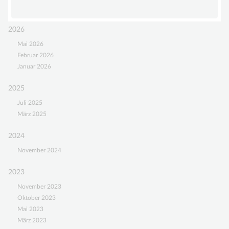
Update
UNTERSTÜTZEN
+++
2026
4.
MITGLIED WERDEN
Mai 2026
Jahrestagung
FÖRDERMITGLIED WERDEN
Februar 2026
der
Januar 2026
DiGGefa,
SPENDENKONTO
Interdisziplinäres
2025
KONTAKT
Symposium
Juli 2025
Gefäßanomalien
März 2025
mit
Masterclass
2024
Gefäßanomalien
November 2024
2023
November 2023
Oktober 2023
Mai 2023
März 2023