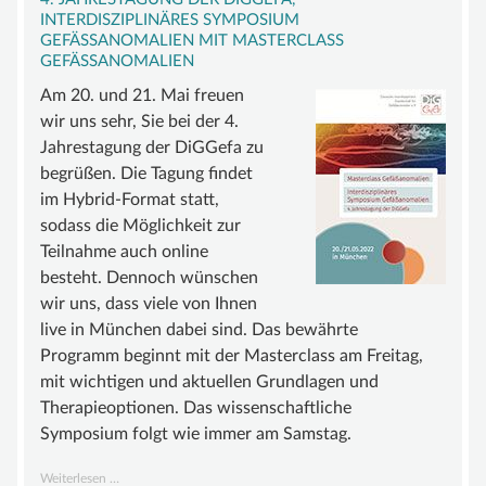
BEIRAT
INTERDISZIPLINÄRES SYMPOSIUM
GEFÄSSANOMALIEN MIT MASTERCLASS G
FÖRDERMITGLIEDER
EFÄSSANOMALIEN
SATZUNG
Am 20. und 21. Mai freuen
wir uns sehr, Sie bei der 4.
WISSEN
Jahrestagung der DiGGefa zu
GEFÄSSANOMALIE
begrüßen. Die Tagung findet
im Hybrid-Format statt,
MALFORMATION
sodass die Möglichkeit zur
GROSSWUCHSSYNDROM
Teilnahme auch online
besteht. Dennoch wünschen
GEFÄSSTUMOR | HÄMANGIOM
wir uns, dass viele von Ihnen
INFOS & LINKS
live in München dabei sind. Das bewährte
Programm beginnt mit der Masterclass am Freitag,
COMPENDIUM
mit wichtigen und aktuellen Grundlagen und
COMPGEFA.DE
Therapieoptionen. Das wissenschaftliche
Symposium folgt wie immer am Samstag.
AUTOREN
+++
NEWS
Weiterlesen …