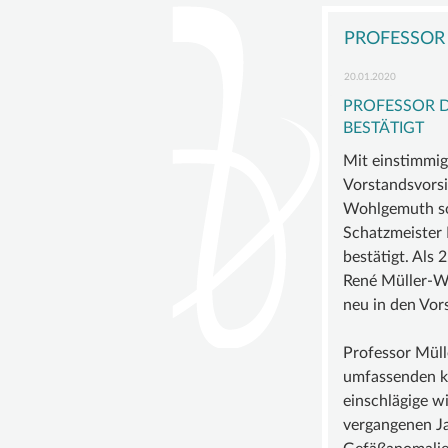
überspringen
DIE
DIGGE
PROFESSOR 
ZIELE
20.01.2020
VORST
PROFESSOR D
BEIRAT
BESTÄTIGT
FÖRDE
Mit einstimmi
SATZU
Vorstandsvorsi
Wohlgemuth so
Schatzmeister 
bestätigt. Als 
René Müller-W
neu in den Vor
Professor Müll
umfassenden kl
einschlägige w
vergangenen Ja