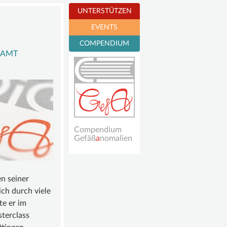
UNTERSTÜTZEN
EVENTS
TGLIED
Per PayPal spenden
COMPENDIUM
 AMT
Mitglied werden
7. Jahrestagung der
ONTO
DiGGefa
Fördermitgliedschaft
Masterclass und
Spendenkonto
interdisziplinäres
Symposium
Gefäßanomalien
16./17. Oktober
Compendium
2026
Gefäß
a
nomalien
Ort: Freiburg
en seiner
ch durch viele
te er im
sterclass