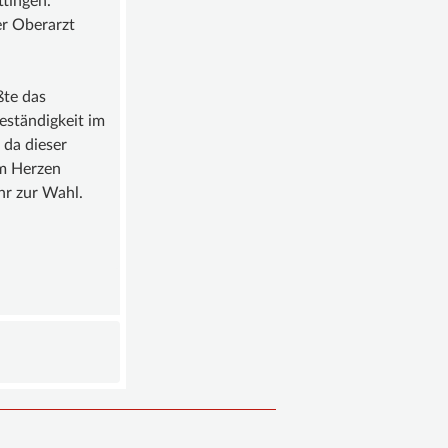
tingen.
er Oberarzt
ßte das
eständigkeit im
 da dieser
am Herzen
ehr zur Wahl.