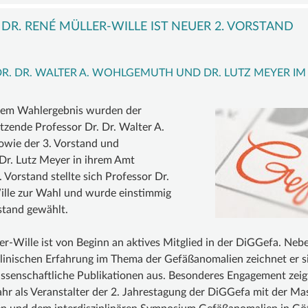
GEFÄSSANOMALIE
COMPGEFA.DE
MITGLIED
FA
MALFORMATION
AUTOREN
WERDEN
DR. RENÉ MÜLLER-WILLE IST NEUER 2. VORSTAND
GROSSWUCHSSYNDROM
FÖRDERMI
AND
GEFÄSSTUMOR
WERDEN
R. DR. WALTER A. WOHLGEMUTH UND DR. LUTZ MEYER IM
| HÄMANGIOM
SPENDENK
RMITGLIEDER
INFOS
gem Wahlergebnis wurden der
NG
&
tzende Professor Dr. Dr. Walter A.
wie der 3. Vorstand und
LINKS
Dr. Lutz Meyer in ihrem Amt
2. Vorstand stellte sich Professor Dr.
ille zur Wahl und wurde einstimmig
stand gewählt.
er-Wille ist von Beginn an aktives Mitglied in der DiGGefa. Neb
inischen Erfahrung im Thema der Gefäßanomalien zeichnet er si
issenschaftliche Publikationen aus. Besonderes Engagement zeig
hr als Veranstalter der 2. Jahrestagung der DiGGefa mit der Ma