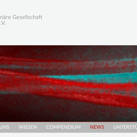
inäre Gesellschaft
.V.
 UNS
WISSEN
COMPENDIUM
NEWS
UNTERST