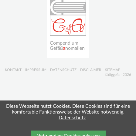
7. Jahrestagung der
DiGGefa
Fördermitgliedschaft
Masterclass und
Spendenkonto
interdisziplinäres
Symposium
Gefäßanomalien
16./17. Oktober
Compendium
2026
Gefäß
a
nomalien
Ort: Freiburg
Navigation
KONTAKT
IMPRESSUM
DATENSCHUTZ
DISCLAIMER
SITEMAP
überspringen
©diggefa - 2026
Diese Webseite nutzt Cookies. Diese Cookies sind für eine
komfortable Funktionsweise der Website notwendig.
Datenschutz