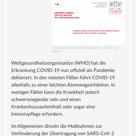
BEIRAT
FÖRDERMITGLIEDER
SATZUNG
WISSEN
GEFÄSSANOMALIE
Download FAQ-Informationsblatt zu COVID-19
(PDF)
MALFORMATION
Weltgesundheitsorganisation (WHO) hat die
GROSSWUCHSSYNDROM
Erkrankung COVID-19 nun offiziell als Pandemie
deklariert. In den meisten Fällen führt COVID-19
GEFÄSSTUMOR | HÄMANGIOM
allenfalls zu einer leichten Atemwegsinfektion. In
INFOS & LINKS
wenigen Fällen kann die Krankheit jedoch
schwerwiegender sein und einen
COMPENDIUM
Krankenhausaufenthalt oder sogar eine
COMPGEFA.DE
Intensivpflege erfordern.
AUTOREN
Im Allgemeinen ähneln die Maßnahmen zur
Verhinderung der Übertragung von SARS-CoV-2
NEWS