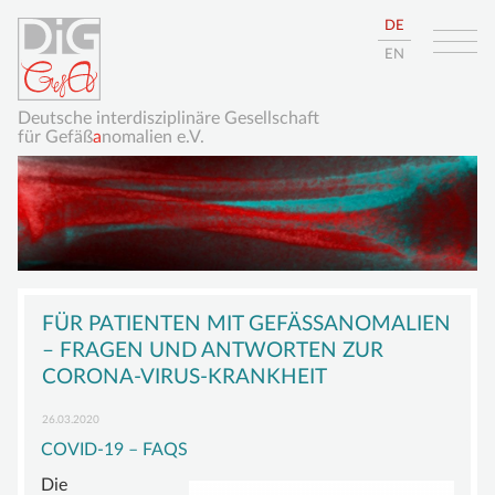
DE
EN
Deutsche interdisziplinäre Gesellschaft
für Gefäß
a
nomalien e.V.
Navigation
HOME
überspringen
FÜR PATIENTEN MIT GEFÄSSANOMALIEN –
ÜBER UNS
FRAGEN UND ANTWORTEN ZUR C
ORONA-VIRUS-KRANKHEIT
DIE DIGGEFA
26.03.2020
ZIELE
COVID-19 – FAQS
VORSTAND
Die